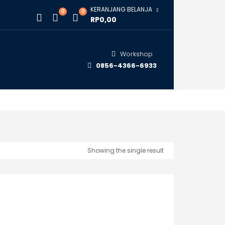
KERANJANG BELANJA
0
0
RP0,00
Workshop
0856-4366-6933
Showing the single result