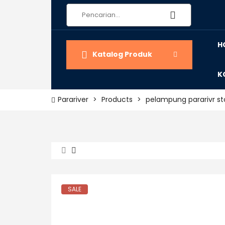
H
Katalog Produk
K
Parariver
>
Products
>
pelampung pararivr s
SALE